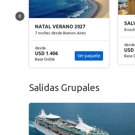
SAL
SALVADOR DE BAHIA 2026
7 noc
8 noches
desde Buenos Aires
desde
desde
USD 
USD 1.411
Base 
Ver paquete
aquete
Base Doble
Salidas Grupales