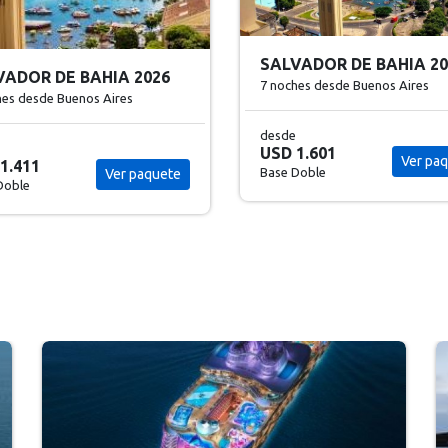
ARUBA VERANO 2027
7 noches
desde Buenos Aires
VADOR DE BAHIA 2027
hes
desde Buenos Aires
desde
USD 1.700
Ver pa
Base Doble
1.601
Ver paquete
Doble