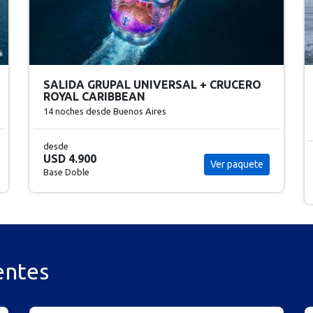
EXPERIENCIA BOREAL EN LAPONIA CON
BALTICOS SALIDA GRUPAL
ACOMPAÑADA
11 noches
desde Buenos Aires
desde
USD 10.252
Ver paquete
Base Doble
entes