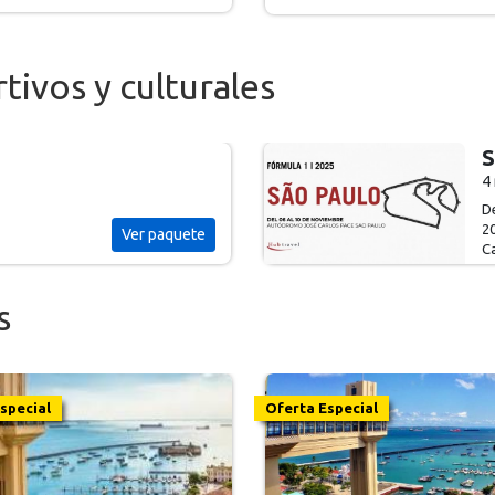
tivos y culturales
R
4
d
U
Ver
paquete
B
s
special