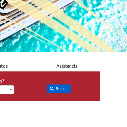
utos
Asistencia
s?
Buscar