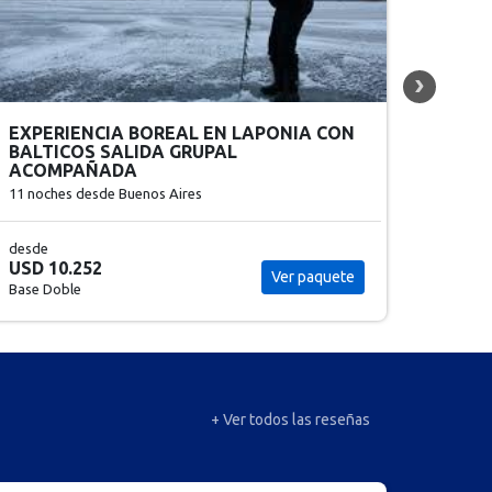
REPUBLICA DOMINICANA SALIDA
CHIN
GRUPAL 2026 * ULTIMOS LUGARES*
GRUP
10 noches
desde Buenos Aires
14 noc
desde
desde
USD 2.525
USD 6
Ver paquete
Base Doble
Base D
+ Ver todos las reseñas