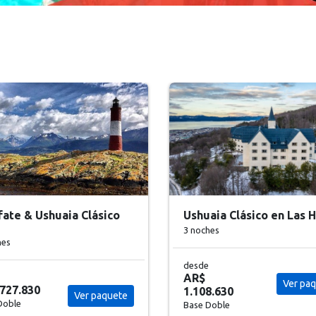
aia Clásico en Las Hayas
Calafate & Ushuaia 4*
hes
6 noches
Estadías Julio a
Septiembre
Ver paquete
Ver pa
8.630
2026 (no válido
feriados)
Doble