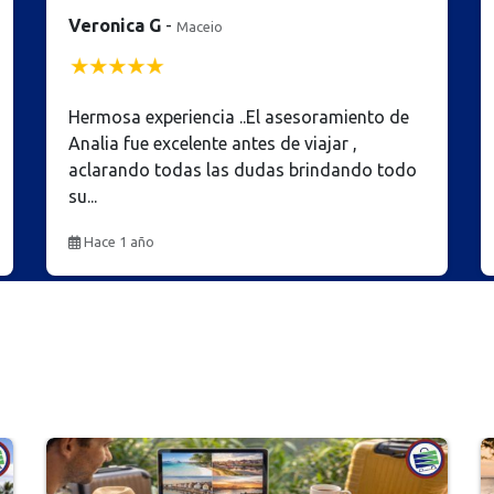
Micaela Cordoba
-
Buzios
Excelente asesoramiento. Fuimos con una
amiga a buzios desde el vuelo, el transfer y
la posada todo 10/10 hermoso viaje y
experiencia para el...
Hace 1 año