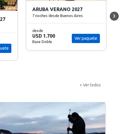
PRAIA DO FORTE CON
MARA
IBEROSTAR
6 noch
7 noches
desde Buenos Aires
quete
desde
desde
USD 2
USD 1.895
Ver paquete
Base D
Base Doble
+ Ver todos