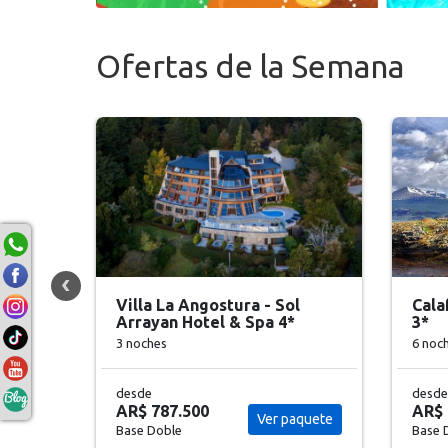
Ofertas de la Semana
l
Calafate & Ushuaia Clásico
Ushu
3*
3 noc
6 noches
desde
AR$
desde
AR$ 727.830
1.10
aquete
Ver paquete
Base Doble
Base 