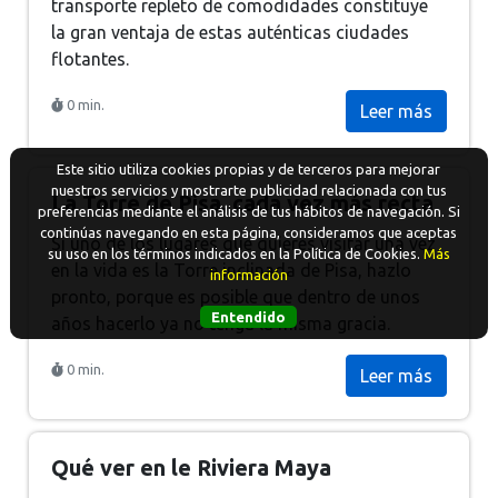
transporte repleto de comodidades constituye
la gran ventaja de estas auténticas ciudades
flotantes.
0 min.
Leer más
Este sitio utiliza cookies propias y de terceros para mejorar
nuestros servicios y mostrarte publicidad relacionada con tus
La Torre de Pisa, cada vez más recta
preferencias mediante el análisis de tus hábitos de navegación. Si
continúas navegando en esta página, consideramos que aceptas
Si uno de los lugares que quieres visitar una vez
su uso en los términos indicados en la Política de Cookies.
Más
en la vida es la Torre inclinada de Pisa, hazlo
información
pronto, porque es posible que dentro de unos
Entendido
años hacerlo ya no tenga la misma gracia.
0 min.
Leer más
Qué ver en le Riviera Maya